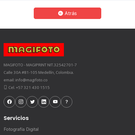
Atrás
MAGIFOTO - MAGIPRINT NIT.32542701-7
Calle 30A #81-105 Medellín, Colombia.
email: info@magifoto.co
Cel. +57 321 430 1515
Servicios
Fotografía Digital