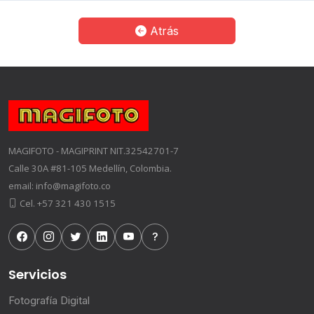
Atrás
MAGIFOTO - MAGIPRINT NIT.32542701-7
Calle 30A #81-105 Medellín, Colombia.
email: info@magifoto.co
Cel. +57 321 430 1515
Servicios
Fotografía Digital