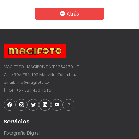
Atrás
MAGIFOTO - MAGIPRINT NIT.32542701-7
Calle 30A #81-105 Medellín, Colombia.
email: info@magifoto.co
Cel. +57 321 430 1515
Servicios
Fotografía Digital