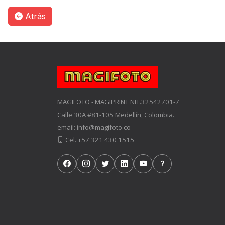
Atrás
MAGIFOTO - MAGIPRINT NIT.32542701-7
Calle 30A #81-105 Medellín, Colombia.
email: info@magifoto.co
Cel. +57 321 430 1515