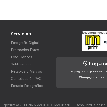
Servicios
Fotografía Digital
Promoción Fotos
Foto Lienzos
Paga c
Sublimación
Retablos y Marcos
Tus pagos son procesados
Wompi
, una plata
Carnetización PVC
Estudio Fotográfico
Copyright © 2011-2026 MAGIFOTO - MAGIPRINT | Diseño PrintERPos.me